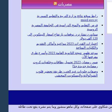
مصريات
رابط موقع نتائج وزارة التربية والتعليم السورية
moed.gov.sy
فرص التعليم والمنح الدراسية في الجامعة المصرية
الروسية
ستاندرد تشارترد: توقعات بارتفاع اسعار البيتكوين إلى
120 ألف دولار
اختبارات القدرات 2023 مواعيد وأماكن التقديم
والكليات المتاحة
موعد ظهور نتيجة الثانوية العامة 2023 وأسرع طرق
معرفتها الآن
صور رمضان 2023 تحميل بطاقات وخلفيات كروت
رمضانية جديدة جدًا
وصفات حلويات عيد الحب: طريقة تحضير قلوب
الشوكولاتة والبسكويت المحشي
 من شكاوي على صفحاته، وكل ماهو منشور وما يتم نشره يقع تحت طائلة