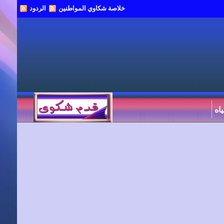
خلاصة شكاوي المواطنين
الردود
اه