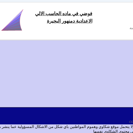
فوضي في ماده الحاسب الالي
الاعدادية دمنهور البحيرة
 ولا يتحمل موقع شكاوي وهموم المواطنين باي شكل من الاشكال المسؤولية عما ينشر
 في محتوى الشكاوي نفسها