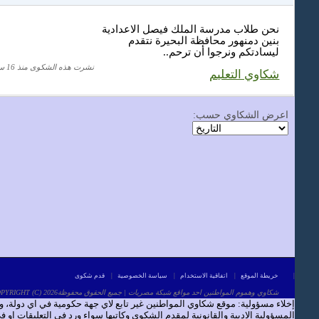
نحن طلاب مدرسة الملك فيصل الاعدادية
بنين دمنهور محافظة البحيرة نتقدم
ليسادتكم ونرجوا أن ترحم..
نشرت هذه الشكوى منذ 16 سنة
شكاوي التعليم
اعرض الشكاوي حسب:
|
خريطة الموقع
|
اتفاقية الاستخدام
|
سياسة الخصوصية
|
قدم شكوى
COPYRIGHT (C) 2026شكاوي وهموم المواطنين احد مواقع شبكة مصريات | جميع الحقوق محفوظة
إخلاء مسؤولية: موقع شكاوي المواطنين غير تابع لاي جهة حكومية في اي دولة،
المسؤولية الادبية والقانونية لمقدم الشكوى وكاتبها سواء ورد في التعليقات او