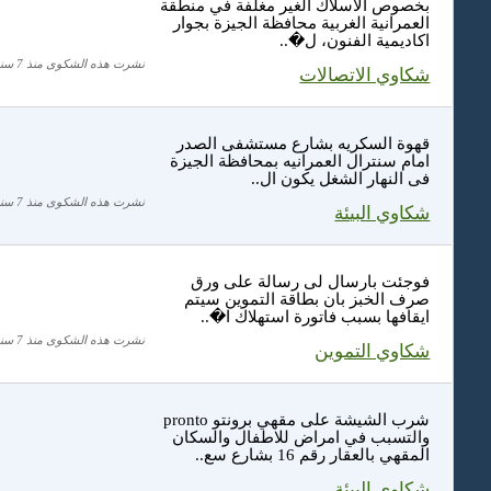
بخصوص الاسلاك الغير مغلفة في منطقة
العمرانية الغربية محافظة الجيزة بجوار
اكاديمية الفنون، ل�..
نشرت هذه الشكوى منذ 7 سنة
شكاوي الاتصالات
قهوة السكريه بشارع مستشفى الصدر
امام سنترال العمرانيه بمحافظة الجيزة
فى النهار الشغل يكون ال..
نشرت هذه الشكوى منذ 7 سنة
شكاوي البيئة
فوجئت بارسال لى رسالة على ورق
صرف الخبز بان بطاقة التموين سيتم
ايقافها بسبب فاتورة استهلاك ا�..
نشرت هذه الشكوى منذ 7 سنة
شكاوي التموين
شرب الشيشة على مقهي برونتو pronto
والتسبب في امراض للاطفال والسكان
المقهي بالعقار رقم 16 بشارع سع..
شكاوي البيئة