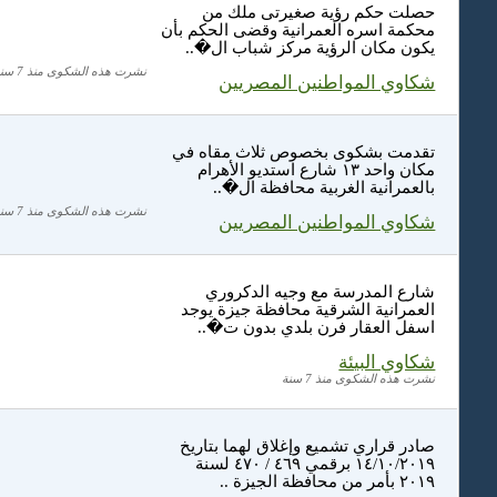
حصلت حكم رؤية صغيرتى ملك من
محكمة اسره العمرانية وقضى الحكم بأن
يكون مكان الرؤية مركز شباب ال�..
نشرت هذه الشكوى منذ 7 سنة
شكاوي المواطنين المصريين
تقدمت بشكوى بخصوص ثلاث مقاه في
مكان واحد ١٣ شارع استديو الأهرام
بالعمرانية الغربية محافظة ال�..
نشرت هذه الشكوى منذ 7 سنة
شكاوي المواطنين المصريين
شارع المدرسة مع وجيه الدكروري
العمرانية الشرقية محافظة جيزة يوجد
اسفل العقار فرن بلدي بدون ت�..
شكاوي البيئة
نشرت هذه الشكوى منذ 7 سنة
صادر قراري تشميع وإغلاق لهما بتاريخ
١٤/١٠/٢٠١٩ برقمي ٤٦٩ / ٤٧٠ لسنة
٢٠١٩ بأمر من محافظة الجيزة ..