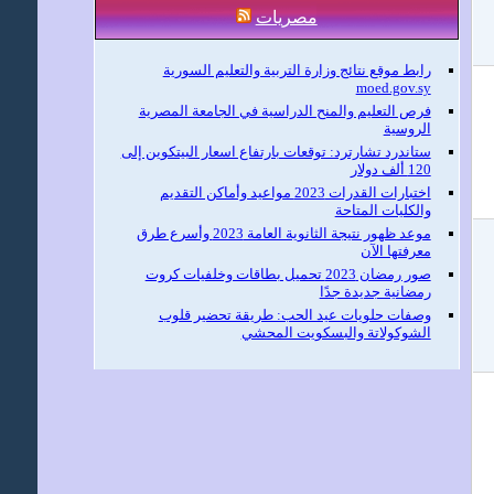
مصريات
رابط موقع نتائج وزارة التربية والتعليم السورية
moed.gov.sy
فرص التعليم والمنح الدراسية في الجامعة المصرية
الروسية
ستاندرد تشارترد: توقعات بارتفاع اسعار البيتكوين إلى
120 ألف دولار
اختبارات القدرات 2023 مواعيد وأماكن التقديم
والكليات المتاحة
موعد ظهور نتيجة الثانوية العامة 2023 وأسرع طرق
معرفتها الآن
صور رمضان 2023 تحميل بطاقات وخلفيات كروت
رمضانية جديدة جدًا
وصفات حلويات عيد الحب: طريقة تحضير قلوب
الشوكولاتة والبسكويت المحشي