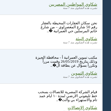
شكاوي المواطنين المصريين
نشرت هذه الشكوى منذ 7 سنة
نحن سكان العقارات المحيطة بالعقار
رقم 50 شارع المعصراوي – من شارع
خاتم المرسلين حي العمرانية �..
شكاوي البيئة
نشرت هذه الشكوى منذ 7 سنة
مكتب تموين العمرانية أ - محافظة الجيزة
وذلك بتاريخ 26/05/2019 وقمت مرراً
وتكرراً بسؤال عن بطاقة ال�..
شكاوي التموين
نشرت هذه الشكوى منذ 7 سنة
قيام الشركة المصرية للاتصالات بسحب
خط تليفوني الارضي لمدة ١٠ ايام عمد
تام والاستهزاء بي والت�..
شكاوي الاتصالات