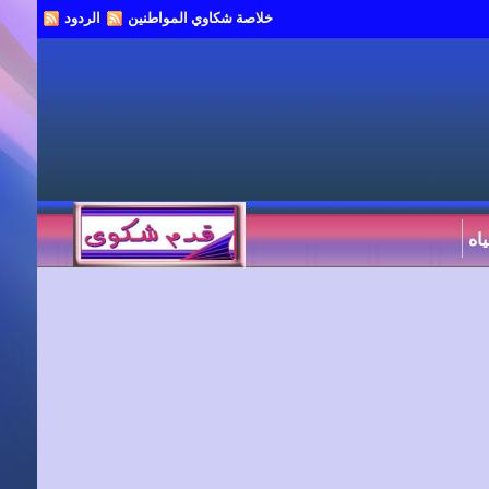
خلاصة شكاوي المواطنين
الردود
اه