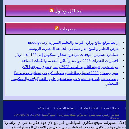
مشاكل وحلول
مصريات
رابط موقع نتائج وزارة التربية والتعليم السورية moed.gov.sy
فرص التعليم والمنح الدراسية في الجامعة المصرية الروسية
ستاندرد تشارترد: توقعات بارتفاع اسعار البيتكوين إلى 120 ألف دولار
اختبارات القدرات 2023 مواعيد وأماكن التقديم والكليات المتاحة
موعد ظهور نتيجة الثانوية العامة 2023 وأسرع طرق معرفتها الآن
صور رمضان 2023 تحميل بطاقات وخلفيات كروت رمضانية جديدة جدًا
وصفات حلويات عيد الحب: طريقة تحضير قلوب الشوكولاتة والبسكويت
المحشي
|
خريطة الموقع
|
اتفاقية الاستخدام
|
سياسة الخصوصية
|
قدم شكوى
COPYRIGHT (C) 2026شكاوي وهموم المواطنين احد مواقع شبكة مصريات | جميع الحقوق
محفوظة
إخلاء مسؤولية: موقع شكاوي المواطنين غير تابع لاي جهة حكومية في اي دولة، ولا
يتحمل موقع شكاوي وهموم المواطنين باي شكل من الاشكال المسؤولية عما