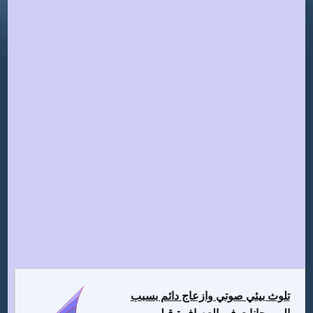
تلوث بيئي صوتي وازعاج دائم بسبب