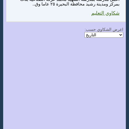
بمركز ومدينة رشيد محافظة البحيرة ٢٥ عاما وق..
شكاوي التعليم
اعرض الشكاوي حسب: