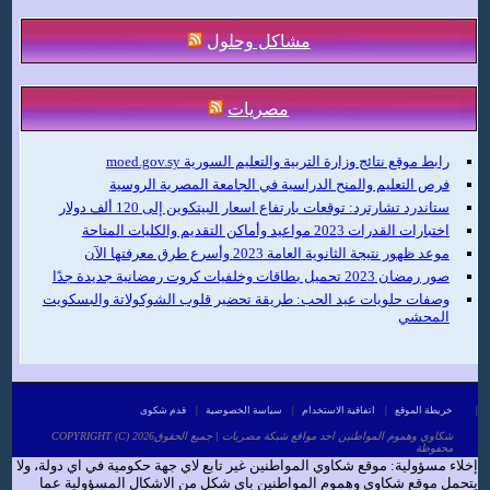
مشاكل وحلول
مصريات
رابط موقع نتائج وزارة التربية والتعليم السورية moed.gov.sy
فرص التعليم والمنح الدراسية في الجامعة المصرية الروسية
ستاندرد تشارترد: توقعات بارتفاع اسعار البيتكوين إلى 120 ألف دولار
اختبارات القدرات 2023 مواعيد وأماكن التقديم والكليات المتاحة
موعد ظهور نتيجة الثانوية العامة 2023 وأسرع طرق معرفتها الآن
صور رمضان 2023 تحميل بطاقات وخلفيات كروت رمضانية جديدة جدًا
وصفات حلويات عيد الحب: طريقة تحضير قلوب الشوكولاتة والبسكويت
المحشي
|
خريطة الموقع
|
اتفاقية الاستخدام
|
سياسة الخصوصية
|
قدم شكوى
COPYRIGHT (C) 2026شكاوي وهموم المواطنين احد مواقع شبكة مصريات | جميع الحقوق
محفوظة
إخلاء مسؤولية: موقع شكاوي المواطنين غير تابع لاي جهة حكومية في اي دولة، ولا
يتحمل موقع شكاوي وهموم المواطنين باي شكل من الاشكال المسؤولية عما