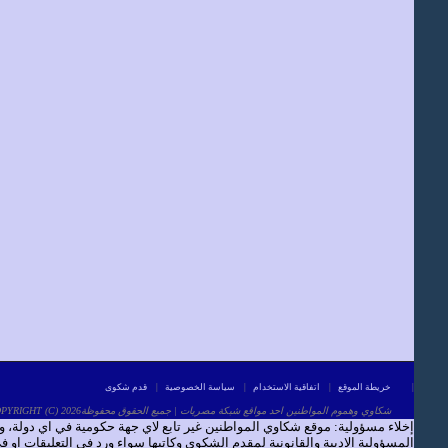
|
خريطة الموقع
|
اتفاقية الاستخدام
|
سياسة الخصوصية
|
قدم شكوى
COPYRIGHT (C) 2026شكاوي وهموم المواطنين احد مواقع شبكة مصريات | جميع الحقوق محفوظة
إخلاء مسؤولية: موقع شكاوي المواطنين غير تابع لاي جهة حكومية في اي دولة،
المسؤولية الادبية والقانونية لمقدم الشكوى وكاتبها سواء ورد في التعليقات او