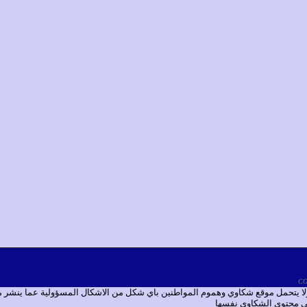
 ولا يتحمل موقع شكاوي وهموم المواطنين باي شكل من الاشكال المسؤولية عما ينشر
 في محتوى الشكاوي نفسها