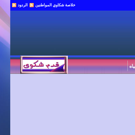
خلاصة شكاوي المواطنين
الردود
اه