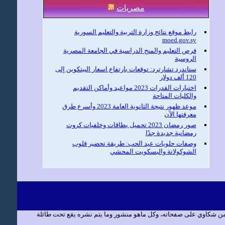
مصريات
رابط موقع نتائج وزارة التربية والتعليم السورية
moed.gov.sy
فرص التعليم والمنح الدراسية في الجامعة المصرية
الروسية
ستاندرد تشارترد: توقعات بارتفاع اسعار البيتكوين إلى
120 ألف دولار
اختبارات القدرات 2023 مواعيد وأماكن التقديم
والكليات المتاحة
موعد ظهور نتيجة الثانوية العامة 2023 وأسرع طرق
معرفتها الآن
صور رمضان 2023 تحميل بطاقات وخلفيات كروت
رمضانية جديدة جدًا
وصفات حلويات عيد الحب: طريقة تحضير قلوب
الشوكولاتة والبسكويت المحشي
 من شكاوي على صفحاته، وكل ماهو منشور وما يتم نشره يقع تحت طائلة