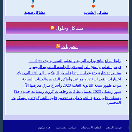
مشاكل الشباب
مشاكل صحية
مشاكل وحلول
مصريات
رابط موقع نتائج وزارة التربية والتعليم السورية moed.gov.sy
فرص التعليم والمنح الدراسية في الجامعة المصرية الروسية
ستاندرد تشارترد: توقعات بارتفاع اسعار البيتكوين إلى 120 ألف دولار
اختبارات القدرات 2023 مواعيد وأماكن التقديم والكليات المتاحة
موعد ظهور نتيجة الثانوية العامة 2023 وأسرع طرق معرفتها الآن
صور رمضان 2023 تحميل بطاقات وخلفيات كروت رمضانية جديدة جدًا
وصفات حلويات عيد الحب: طريقة تحضير قلوب الشوكولاتة والبسكويت
المحشي
|
خريطة الموقع
|
اتفاقية الاستخدام
|
سياسة الخصوصية
|
قدم شكوى