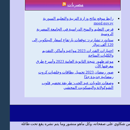
مصريات
رابط موقع نتائج وزارة التربية والتعليم السورية
moed.gov.sy
فرص التعليم والمنح الدراسية في الجامعة المصرية
الروسية
ستاندرد تشارترد: توقعات بارتفاع اسعار البيتكوين إلى
120 ألف دولار
اختبارات القدرات 2023 مواعيد وأماكن التقديم
والكليات المتاحة
موعد ظهور نتيجة الثانوية العامة 2023 وأسرع طرق
معرفتها الآن
صور رمضان 2023 تحميل بطاقات وخلفيات كروت
رمضانية جديدة جدًا
وصفات حلويات عيد الحب: طريقة تحضير قلوب
الشوكولاتة والبسكويت المحشي
 من شكاوي على صفحاته، وكل ماهو منشور وما يتم نشره يقع تحت طائلة