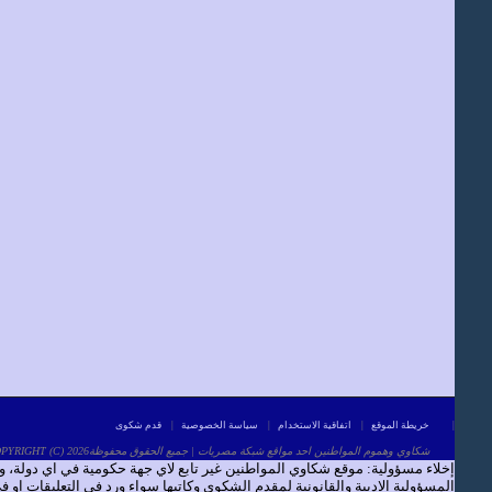
|
خريطة الموقع
|
اتفاقية الاستخدام
|
سياسة الخصوصية
|
قدم شكوى
COPYRIGHT (C) 2026شكاوي وهموم المواطنين احد مواقع شبكة مصريات | جميع الحقوق محفوظة
إخلاء مسؤولية: موقع شكاوي المواطنين غير تابع لاي جهة حكومية في اي دولة،
المسؤولية الادبية والقانونية لمقدم الشكوى وكاتبها سواء ورد في التعليقات او