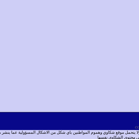
 ولا يتحمل موقع شكاوي وهموم المواطنين باي شكل من الاشكال المسؤولية عما ينشر
 في محتوى الشكاوي نفسها