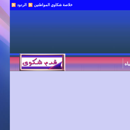
خلاصة شكاوي المواطنين
الردود
اه