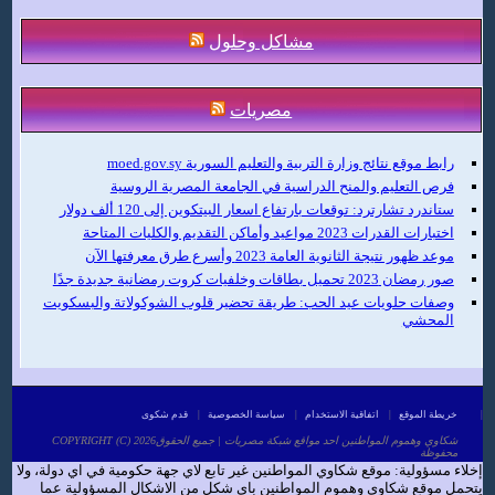
مشاكل وحلول
مصريات
رابط موقع نتائج وزارة التربية والتعليم السورية moed.gov.sy
فرص التعليم والمنح الدراسية في الجامعة المصرية الروسية
ستاندرد تشارترد: توقعات بارتفاع اسعار البيتكوين إلى 120 ألف دولار
اختبارات القدرات 2023 مواعيد وأماكن التقديم والكليات المتاحة
موعد ظهور نتيجة الثانوية العامة 2023 وأسرع طرق معرفتها الآن
صور رمضان 2023 تحميل بطاقات وخلفيات كروت رمضانية جديدة جدًا
وصفات حلويات عيد الحب: طريقة تحضير قلوب الشوكولاتة والبسكويت
المحشي
|
خريطة الموقع
|
اتفاقية الاستخدام
|
سياسة الخصوصية
|
قدم شكوى
COPYRIGHT (C) 2026شكاوي وهموم المواطنين احد مواقع شبكة مصريات | جميع الحقوق
محفوظة
إخلاء مسؤولية: موقع شكاوي المواطنين غير تابع لاي جهة حكومية في اي دولة، ولا
يتحمل موقع شكاوي وهموم المواطنين باي شكل من الاشكال المسؤولية عما