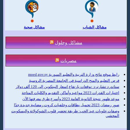
مشاكل الشباب
مشاكل صحية
مشاكل وحلول
مصريات
رابط موقع نتائج وزارة التربية والتعليم السورية moed.gov.sy
فرص التعليم والمنح الدراسية في الجامعة المصرية الروسية
ستاندرد تشارترد: توقعات بارتفاع اسعار البيتكوين إلى 120 ألف دولار
اختبارات القدرات 2023 مواعيد وأماكن التقديم والكليات المتاحة
موعد ظهور نتيجة الثانوية العامة 2023 وأسرع طرق معرفتها الآن
صور رمضان 2023 تحميل بطاقات وخلفيات كروت رمضانية جديدة جدًا
وصفات حلويات عيد الحب: طريقة تحضير قلوب الشوكولاتة والبسكويت
المحشي