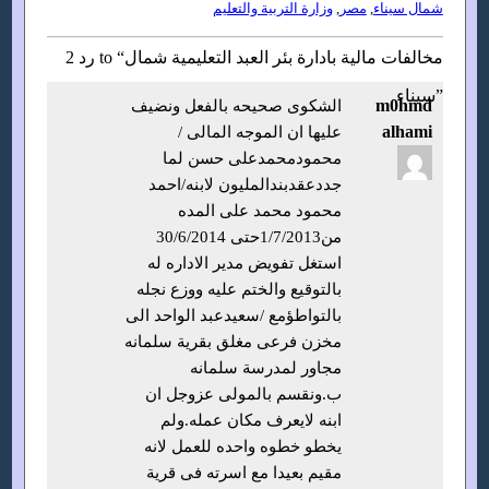
شمال سيناء
,
مصر
,
وزارة التربية والتعليم
2 رد to “مخالفات مالية بادارة بئر العبد التعليمية شمال
سيناء”
m0hmd
الشكوى صحيحه بالفعل ونضيف
alhami
عليها ان الموجه المالى /
محمودمحمدعلى حسن لما
جددعقدبندالمليون لابنه/احمد
محمود محمد على المده
من1/7/2013حتى 30/6/2014
استغل تفويض مدير الاداره له
بالتوقيع والختم عليه ووزع نجله
بالتواطؤمع /سعيدعبد الواحد الى
مخزن فرعى مغلق بقرية سلمانه
مجاور لمدرسة سلمانه
ب.ونقسم بالمولى عزوجل ان
ابنه لايعرف مكان عمله.ولم
يخطو خطوه واحده للعمل لانه
مقيم بعيدا مع اسرته فى قرية