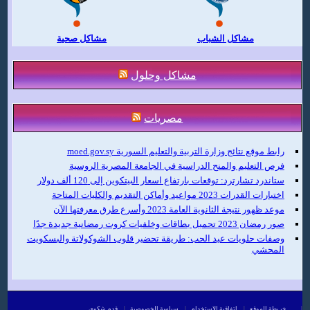
مشاكل الشباب
مشاكل صحية
مشاكل وحلول
مصريات
رابط موقع نتائج وزارة التربية والتعليم السورية moed.gov.sy
فرص التعليم والمنح الدراسية في الجامعة المصرية الروسية
ستاندرد تشارترد: توقعات بارتفاع اسعار البيتكوين إلى 120 ألف دولار
اختبارات القدرات 2023 مواعيد وأماكن التقديم والكليات المتاحة
موعد ظهور نتيجة الثانوية العامة 2023 وأسرع طرق معرفتها الآن
صور رمضان 2023 تحميل بطاقات وخلفيات كروت رمضانية جديدة جدًا
وصفات حلويات عيد الحب: طريقة تحضير قلوب الشوكولاتة والبسكويت
المحشي
|
خريطة الموقع
|
اتفاقية الاستخدام
|
سياسة الخصوصية
|
قدم شكوى