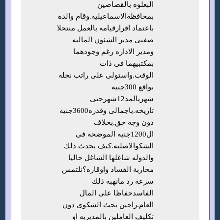
البعلوه بالقصاصين
بمحافظةالاسماعيليه.وقام والده
باعتماد اقرارقيامه بالعمل منتحلا
صفتى مدير الشئون الماليه
ومدير الاداره رغم وجودهما
بمكتبيهما فى ذات
الوقت.واستولى على راتب نجله
بواقع 300جنيه
شهريالمد12شهرحتى
تاريخه.باجمالى وقدره3600جنيه
دون وجه حق.بخلاف
ال1200جنيه الموضحه فى
الشكوالاصليه.كيف يحدث ذلك
والدوله شاغلها الشاغل حاليا
محاربة الفساد واوقاره؟نلتمس
سرعة رد مانهبه ذلك
الفاسدحفاظا على المال
العام.راجين بحث الشكوى دون
تكليف العاملين بالمديريه او