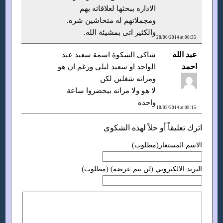
الاداره ببحثها لعلاقاته بهم
ومجملاتهم له متحاشين شره.
والكثير اتى بمشيئة الله.
28/06/2014 at 06:35
عبد الله
شاكي الشكوة اسمة سعيد عبد
احمد
الواحد او سعيد ليلي ورغم ان هو
ومراته شغلين لكن
لا هو ولا مراته بيحضروا ساعة
واحده
18/03/2014 at 08:15
اترك تعليقاًً أو حلاً لهذه الشكوى
الاسم المستعار(مطلوب)
البريد الالكتروني (لن يتم عرضه) (مطلوب)