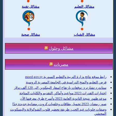
مشاكل التعليم
مشاكل تقنية
مشاكل الشباب
مشاكل صحية
مشاكل وحلول
مصريات
رابط موقع نتائج وزارة التربية والتعليم السورية moed.gov.sy
فرص التعليم والمنح الدراسية في الجامعة المصرية الروسية
ستاندرد تشارترد: توقعات بارتفاع اسعار البيتكوين إلى 120 ألف دولار
اختبارات القدرات 2023 مواعيد وأماكن التقديم والكليات المتاحة
موعد ظهور نتيجة الثانوية العامة 2023 وأسرع طرق معرفتها الآن
صور رمضان 2023 تحميل بطاقات وخلفيات كروت رمضانية جديدة جدًا
وصفات حلويات عيد الحب: طريقة تحضير قلوب الشوكولاتة والبسكويت
المحشي