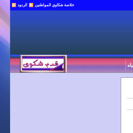
خلاصة شكاوي المواطنين
الردود
اه