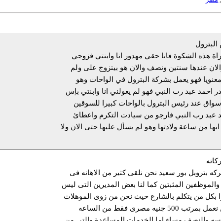
البترول
اة هذه الشكوة فانا حقي مهدور انا وابنتي فزوجي
الان عندها سنتين ونصف والان هو بيتزوج على ولم
ومعنويا فهو يعمل بشركة البترول في الواحات وهو
احمد عبد رب النبي فهو لم يعولني انا وابنتي بإس
اق عند رئيس البترول بالواحات كبيرا للسوقين
 عبد رب النبي فارجو من سيادت التكرم واعطائ
ابها من ساعة ولادتها وهو لم يسأل عليها حتى الان ولا
كاته
كه بتروبل بور سعيد نحن نلقى كثير من الاهانه فى
الموظفين المثبتين كما لنا بعض المديرين التى ليس
ا بكل من يتكلم بالشارع حيث نحن من زوى الموهلات
العليا (بكالوريوس)حيث نحن نعمل بمرتب 500 جنيه مصرى فقط من الساعه
سه والنصف مساء اما الخدمات المساعدة والتى من