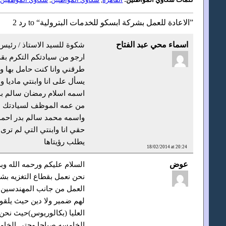
2 رد to “الاعادة للعمل بشركة ابسكو للخدمات البترولية”
اسماء محي عبد الفتاح
شكوة للسيد الاستاذ / رئيس 
ارجو من سيادتكم التكرم بقر
طرقني وانا كنت حامل بها و
يسأل على انا وابنتي ماديا 
اسمه اسلام رمضان سالم بدر 
من عمه الموظف لسيادتك سو
واسمه محمد سالم بدر احمد
حقي انا وابنتي التي لم ترى 
يطلب رؤيتاها
18/02/2014 at 20:24
عوض
السلام عليكم ورحمه الله وبر
نحن نعمل بقطاع التغزيه بشر
العمل من جانب المهندسين و
لهم ضمير ولا دين حيث يلقو
الخامسه صباحا وحتى الخام