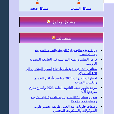
مشاكل الشباب
مشاكل صحية
مشاكل وحلول
مصريات
رابط موقع نتائج وزارة التربية والتعليم السورية
moed.gov.sy
فرص التعليم والمنح الدراسية في الجامعة المصرية
الروسية
ستاندرد تشارترد: توقعات بارتفاع اسعار البيتكوين إلى
120 ألف دولار
اختبارات القدرات 2023 مواعيد وأماكن التقديم
والكليات المتاحة
موعد ظهور نتيجة الثانوية العامة 2023 وأسرع طرق
معرفتها الآن
صور رمضان 2023 تحميل بطاقات وخلفيات كروت
رمضانية جديدة جدًا
وصفات حلويات عيد الحب: طريقة تحضير قلوب
الشوكولاتة والبسكويت المحشي