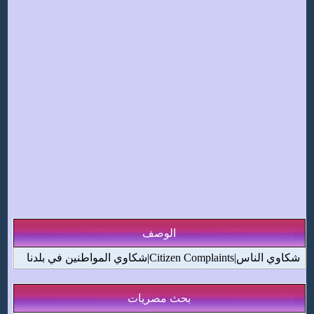
الوصف
شكاوي المواطنين في بلدنا|Citizen Complaints|شكاوي الناس
بحث مصريات