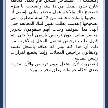
إكتشفت أن المستأجر السابق قام بعمل مخالفه
خارج حدود المحل من 12 سنه وأصبحت أنا ملزم
بتصحيح ذلك وإلا يتم عمل محضر مبانى بإسمى أنا
. تخيلوا ياساده مخالفه من 12 سنه مطلوب منى
تصحيحها (تقدمت بطلب تقنين لتلك المخالفه حتى
أنهى هذا الموقف وجدت أنهم سيقومون بتحرير
محضر مبانى بدون ترخيص بإسمى أولا حتى يتم
قبول طلب ترخيص تشغيل المحل )والأغرب من
ذلك أن هذا كله ليس له علاقه بالمحل نفسه
ولابقانون تراخيص المحلات وإنما يخضع لقرارات
رئيس المدينه .
إضطررت لأن أشتغل بدون ترخيص والآن صدرت
ضدى أحكام غرامات وغلق وخراب بيوت .