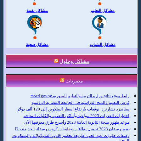
مشاكل التعليم
مشاكل تقنية
مشاكل الشباب
مشاكل صحية
مشاكل وحلول
مصريات
رابط موقع نتائج وزارة التربية والتعليم السورية moed.gov.sy
فرص التعليم والمنح الدراسية في الجامعة المصرية الروسية
ستاندرد تشارترد: توقعات بارتفاع اسعار البيتكوين إلى 120 ألف دولار
اختبارات القدرات 2023 مواعيد وأماكن التقديم والكليات المتاحة
موعد ظهور نتيجة الثانوية العامة 2023 وأسرع طرق معرفتها الآن
صور رمضان 2023 تحميل بطاقات وخلفيات كروت رمضانية جديدة جدًا
وصفات حلويات عيد الحب: طريقة تحضير قلوب الشوكولاتة والبسكويت
المحشي