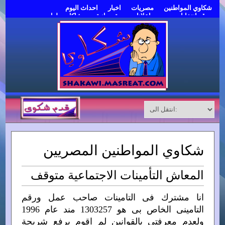
شكاوي المواطنين
مصريات
اخبار
احداث اليوم
موقع انتخابات مصر
اعلانات مبوبة مجانية
مشاكل وحلول
قدم شكوى
شكاوي المواطنين المصريين
المعاش التأمينات الاجتماعية متوقف
انا مشترك فى التامينات صاحب عمل ورقم
التامينى الخاص بى هو 1303257 مند عام 1996
ولعدم معرفتى بالقوانين لم اقوم برفع شريحة