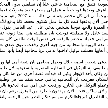
ودية فتفق مع المحامية بتاعتي عليا إن تطلقني بدون المحك
م اعرف وبعدها فوجت بأنه عمل لي محضر تبديد منقولات فعم
محضر في قسم البساتين بإثبات بدء يرسل ناس علي بيت أمي في كل محضر يعمله لي حاله .
5 جنيه شهريا لم يلتزم حتى ألان بدفعها كنت كل ما عمل شكوى تحفظ كانا يدفع للأم
 العمرة والحج فوجنا بشخص يدعي عادل عبد العاطي يقول ب
يد عادل ولا مطلقتة فوجئت بان مطلقته هي أيضا زبونه عند
باسم امي فعملنا محضر بالوقعة في نفس الوقت طلقيي كان يع
نفقة عدم الروية والمحامية من جهة أخري رفعت دعوى ضدي بع
 أتعابها فعملت توكيل لااختها تدعي ثريا محامية أيضا بأنها عم
ن يدعي شخص اسمه جلال ويعمل محامي بان شقة أمي لها ورا
 طليقي له التوكيل في السفارة المصرية بالسعودية لان طلي
 وكان يأخذ الإيجار وكيل له فبدأت قصة أخري من هنا كان ب
سكان فعرفت بان ألمحاميه بتاعتي حبت تنتقم منا هي وطلي
ملو التوكيل في الخارج ورفعت علي امي هذة الدعوة بالر
و لاي ساكن فنحن الان مهددون بالطرد من المنزل برغم بان 
نا ساكنين في البيت منذ 1983وهذة بعض التفاصيل فبرجاءالتكرم من سيادتكم النظر بعين الرحمة وان