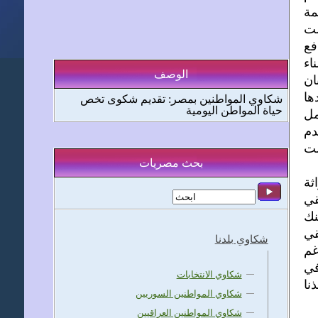
مة
لت
 منذ 2007 وهو لم يدفع
ناء
الوصف
ان
ها
شكاوي المواطنين بمصر: تقديم شكوى تخص
حياة المواطن اليومية
مل
دم
لت
بحث مصريات
ثة
قي
نك
قي
شكاوي بلدنا
غم
في
شكاوي الانتخابات
قذنا
شكاوي المواطنين السوريين
شكاوي المواطنين العراقيين