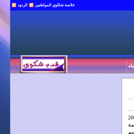
خلاصة شكاوي المواطنين
الردود
اه
 72 شارع البستان بعابدين حيث أنني كنت متزوجة حتى عام 2007
لمحكمة
سم