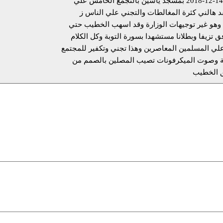
حضرت خطبة الجمعة اليوم 14-12-2018 بمسجد ياسين بالتجمع الخامس علي
 هالني كثرة المغالطات والتجني علي الناس ز
 وهو غير توجيهات الوزارة وقد اسهب الخطيب حتي
 تزيفا وبطلانا مستشهدا بسورة التوبة وكل الكلام
علي المسلمين المعاصرين وهذا تجني وتكفير للمجتمع
طبة حوالي 45 دقيقة وصوت الميكرفونات تصيب المصلين بالصمم من
 الخطيب