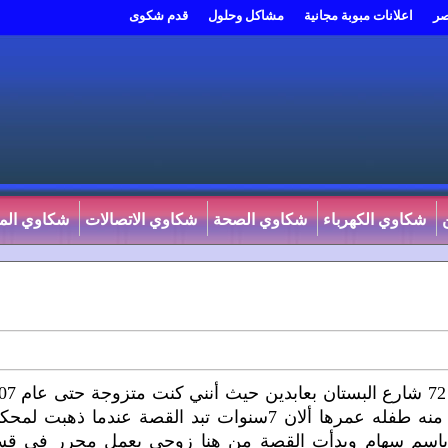
صر
اعلانات مبوبة مجانية
مشاكل وحلول
قدم شكوى
شكاوي الكهرباء
شكاوي الصحة
شكاوي الاتصالات
شكاوي المي
مقدمة لسيادتكم المواطنة/ ج ا ع اسكن مع أمي في
وبعدها انفصلت بعد مشاكل عديدة مع زوجي ومعي منه طفله عمرها ألان 7سنوات تبد القصة عندما ذهبت 
 باسم سهام وبدأت القصة من هنا زوجي يعمل محرر في ق