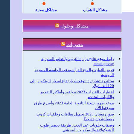
مشاكل الشباب
مشاكل صحية
مشاكل وحلول
مصريات
رابط موقع نتائج وزارة التربية والتعليم السورية
moed.gov.sy
فرص التعليم والمنح الدراسية في الجامعة المصرية
الروسية
ستاندرد تشارترد: توقعات بارتفاع اسعار البيتكوين إلى
120 ألف دولار
اختبارات القدرات 2023 مواعيد وأماكن التقديم
والكليات المتاحة
موعد ظهور نتيجة الثانوية العامة 2023 وأسرع طرق
معرفتها الآن
صور رمضان 2023 تحميل بطاقات وخلفيات كروت
رمضانية جديدة جدًا
وصفات حلويات عيد الحب: طريقة تحضير قلوب
الشوكولاتة والبسكويت المحشي