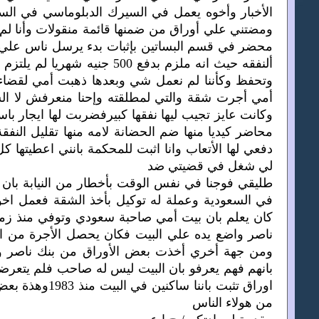
الأخبار وأخوه يعمل في السيرك الدبلوماسي في السع
ومضتني علي أوراق من ضمنها قائمة منقولات وأنا ل
ألنفقه حيث انه ملزم بدفع 00
وتحفظ وكأننا لم نعمل شي وبعدها ذهبت أمي لقضاء
أمي أجرت شقة والتي لمطلقته وإحنا منعرفش لا الس
وكانت عايز تجيب ليها نفقها كبيرفضربت لها ايجار 
محاضر كيديا منها ضم الحضانة لامه منها تقليل ال
دفعي لها الأتعاب وانا اثبت للمحكمة بانني اعطيتها كل
لي شغل في قضيتي ضد
طليقي فوجنا في نفس الوقت بأخطار من النيابة با
في السعودية وعملة له توكيل بأخذ الشقة فعمل اخو
كان يعلم بان بيت أمي صاحبة سعودي وتوفي منذ زمن
ناصر واضع يده علي البيت فكان يحصل الأجرة من ال
ومن جهة أخري أخذت بعض الأوراق من بنك ناصر وع
بانهم فهم يعرفو بان البيت ليس له صاحب فلم يتعرض
اوراق تثبت بان
من هولاء الناس