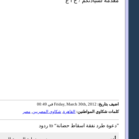
مقدمة لسيادتكم / ج ا ع
اضيف بتاريخ:
Friday, March 30th, 2012 في 00:49
كلمات شكاوي المواطنين:
القاهرة
,
شكاوي المصريين
,
مصر
ردود to “دعوة طرد نفقة اسقاط حضانة”