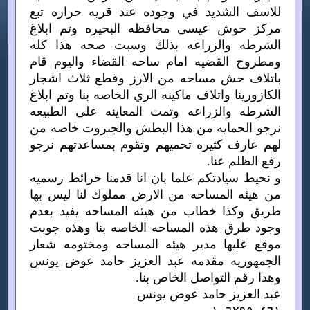
للاسف الشديد في وجوده عند قريه حراره تبع
مركز حوش عيسى محافظه البحيره وتم ابلاغ
الشرطه والزراعه بذلك وسبت صحه هذا كله
ومطروح القضيه امام ساحه القضاء واليوم قام
باتلاف حش مساحه من الارز وقطع ثلاث اشجار
الكازورينا واتلاف ماكينه الري الخاصه بنا وتم ابلاغ
الشرطه والزراعه وتمت المعاينه على الطبيعه
نرجو الحمايه من هذا البطش والجبروت خاصه من
لهم عارف كثيره تحميهم وتقوم بمساعدتهم نرجو
رفع الظلم عنا.
و نحيط سيادتكم علما بان انا قدمنا خرائط رسميه
من هيئه المساحه من الارض مملوك لنا ليس بها
طريق وكذا خطاب من هيئه المساحه يفيد بعدم
وجود طرق هذه المساحه الخاصه بنا وهذه جوبت
موقع عليها مدير هيئه المساحه ومختومه شعار
الجمهوريه مقدمه عبد العزيز حامد عوض يونس
وهذا رقم التواصل الخاص بنا.
عبد العزيز حامد عوض يونس