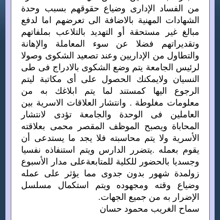
من الفساد الإدارى وضياع حقوقهم بسبب وحدة
الشهادات المهنية بالاضافة الى تعرضهم اما لدفع
مبالغ غير مستحقة أو التهديد بالتلاعب بملفاتهم
وتقديراتهم فضلا عن سوء المعاملة والإهانة
والتطاول من الإداريين وعند تصعيد الشكوى وصولا
لرئيس الجامعة يتم وضع الشكوى بالادراج فى طى
النسيان ولايمكنك الحصول على أى مكاتبة ليتم
الرجوع اليها كمستند لما يتم ابلاغك به من
معلومات مغلوطة . وانتشار العلاقات الاسرية بين
العاملين فى الوحدة والجامعة تؤدى لانتشار
المحاباة ويصبح الموظف المقصر محمى بعلاقته
الأسرية ولا يتم محاسبته فلا يجد ما يستدعى أن
يقوم بعمله .يتضرر الدارس ويتم استنفاذه نفسيا
وجسديا بالحضور للكلية للمتابعةعلى مدار الأسبوع
زولمدة شهور بدون جدوى مما يؤثر على عمله
وضياع وقته ومجهوده ويتم استكمال مسلسل
الإضرار به من جميع الجهات.
سماح الغريب محمود حسان