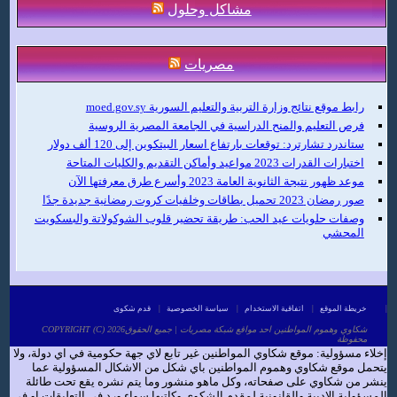
مشاكل وحلول
مصريات
رابط موقع نتائج وزارة التربية والتعليم السورية moed.gov.sy
فرص التعليم والمنح الدراسية في الجامعة المصرية الروسية
ستاندرد تشارترد: توقعات بارتفاع اسعار البيتكوين إلى 120 ألف دولار
اختبارات القدرات 2023 مواعيد وأماكن التقديم والكليات المتاحة
موعد ظهور نتيجة الثانوية العامة 2023 وأسرع طرق معرفتها الآن
صور رمضان 2023 تحميل بطاقات وخلفيات كروت رمضانية جديدة جدًا
وصفات حلويات عيد الحب: طريقة تحضير قلوب الشوكولاتة والبسكويت
المحشي
|
خريطة الموقع
|
اتفاقية الاستخدام
|
سياسة الخصوصية
|
قدم شكوى
COPYRIGHT (C) 2026شكاوي وهموم المواطنين احد مواقع شبكة مصريات | جميع الحقوق
محفوظة
إخلاء مسؤولية: موقع شكاوي المواطنين غير تابع لاي جهة حكومية في اي دولة، ولا
يتحمل موقع شكاوي وهموم المواطنين باي شكل من الاشكال المسؤولية عما
ينشر من شكاوي على صفحاته، وكل ماهو منشور وما يتم نشره يقع تحت طائلة
المسؤولية الادبية والقانونية لمقدم الشكوى وكاتبها سواء ورد في التعليقات او في