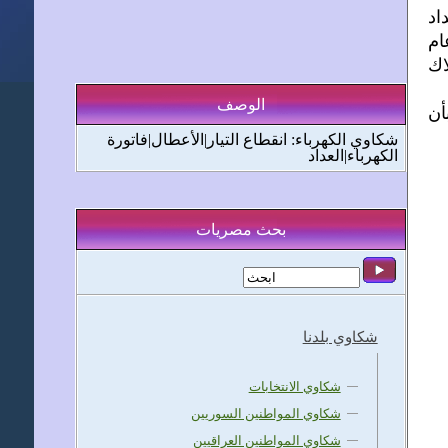
اد
من عام
 الاستهلاك
الوصف
أن
شكاوي الكهرباء: انقطاع التيار|الأعطال|فاتورة
الكهرباء|العداد
بحث مصريات
شكاوي بلدنا
شكاوي الانتخابات
شكاوي المواطنين السوريين
شكاوي المواطنين العراقيين