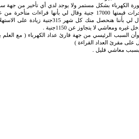
رة الكهرباء بشكل مستمر ولا يوجد لدي أي تأخير من جهة سد
الفاتورة وفوجئت بمحصل الكهرباء يأتي بفاتورة متأخرات قيمتها 17000 جنية وقال لي بأنها قراءات متأخرة 
2010 ميلادية فذهبت إلى شركة الكهرباء اشتكي فقال لي بأننا هنحصل منك كل شهر 315جنية زيادة على
ه ومعاشي لا يتجاوز عن 1150جنية .
وأن السبب الرئيسي من جهة قارئ عداد الكهرباء ( مع العلم ب
على مقرئ العداد القراءة )
 بسبب معاشي قليل .