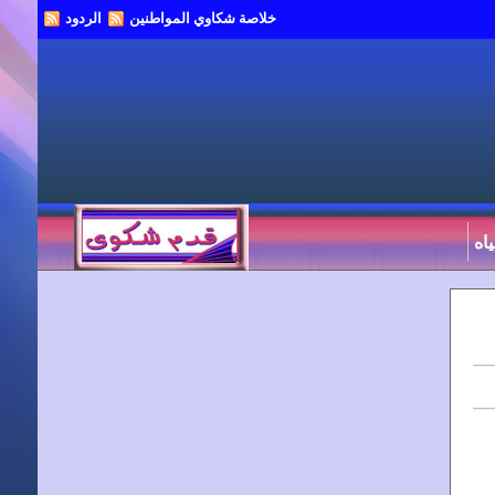
خلاصة شكاوي المواطنين
الردود
اه