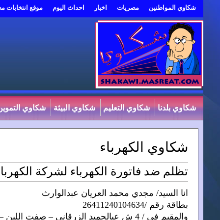
شكاوي المواطنين
مصريات
اخبار
احداث اليوم
موقع انتخابات م
شكاوي بلدنا
شكاوي التعليم
شكاوي البيئة
شكاوي التموين
شكاوي الكهرباء
تظلم ضد فاتورة الكهرباء لشركة الكهرباء
انا السيد/ مجدي محمد العريان عبدالوارث
بطاقة رقم /26411240104634
والمقيم في / 4 ش عبالحميد الزرقاني – صفت اللبن – محافظة الجيزة