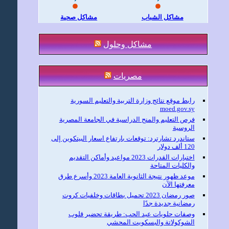
مشاكل الشباب
مشاكل صحية
مشاكل وحلول
مصريات
رابط موقع نتائج وزارة التربية والتعليم السورية
moed.gov.sy
فرص التعليم والمنح الدراسية في الجامعة المصرية
الروسية
ستاندرد تشارترد: توقعات بارتفاع اسعار البيتكوين إلى
120 ألف دولار
اختبارات القدرات 2023 مواعيد وأماكن التقديم
والكليات المتاحة
موعد ظهور نتيجة الثانوية العامة 2023 وأسرع طرق
معرفتها الآن
صور رمضان 2023 تحميل بطاقات وخلفيات كروت
رمضانية جديدة جدًا
وصفات حلويات عيد الحب: طريقة تحضير قلوب
الشوكولاتة والبسكويت المحشي