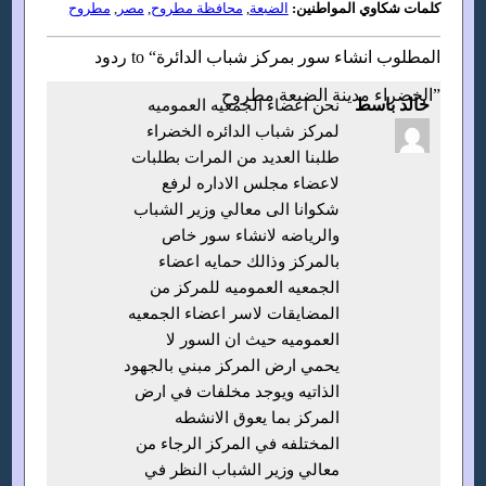
كلمات شكاوي المواطنين:
الضبعة
,
محافظة مطروح
,
مصر
,
مطروح
ردود to “المطلوب انشاء سور بمركز شباب الدائرة
الخضراء مدينة الضبعة مطروح”
خالد باسط
نحن اعضاء الجمعيه العموميه
لمركز شباب الدائره الخضراء
طلبنا العديد من المرات بطلبات
لاعضاء مجلس الاداره لرفع
شكوانا الى معالي وزير الشباب
والرياضه لانشاء سور خاص
بالمركز وذالك حمايه اعضاء
الجمعيه العموميه للمركز من
المضايقات لاسر اعضاء الجمعيه
العموميه حيث ان السور لا
يحمي ارض المركز مبني بالجهود
الذاتيه ويوجد مخلفات في ارض
المركز بما يعوق الانشطه
المختلفه في المركز الرجاء من
معالي وزير الشباب النظر في