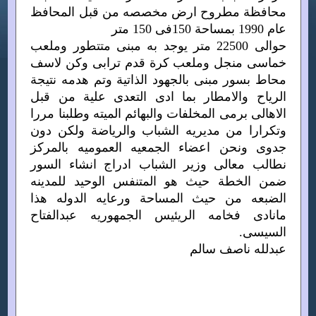
محافظة مطروح ارض مخصصه من قبل المحافظ
عام 1990 بمساحة 150فى 150 متر
حوالى 22500 متر يوجد به مبنى متتطور وملعب
خماسى منجل وملعب كرة قدم ترابى وكن لاسف
محاط بسور مبنى بالجهود الذاتية وتم هدمه نتيجة
الرياح والامطار بما ادى التعدى علية من قبل
الاهالى برمى المخلفات والبهائم الميته وطلبنا مررا
وتكرارا من مديريه الشباب والرياضة ولكن دون
جدوى ونحن اعضاء الجمعيه العموميه بالمركز
نطالب معالى وزير الشباب ادراج انشاء السور
ضمن الخطة حيث هو المتنفس الوحيد للمدينه
الضبعه من حيث المساحة ورعايه الدوله هذا
مانادى فخامه الريئيس الجمهوريه عبدالفتاح
السيسى.
عبدلله ناصف سالم