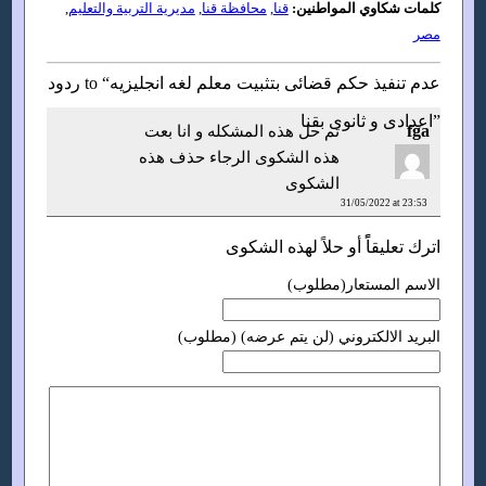
كلمات شكاوي المواطنين:
قنا
,
محافظة قنا
,
مديرية التربية والتعليم
,
مصر
ردود to “عدم تنفيذ حكم قضائى بتثبيت معلم لغه انجليزيه
اعدادى و ثانوى بقنا”
fga
تم حل هذه المشكله و انا بعت
هذه الشكوى الرجاء حذف هذه
الشكوى
31/05/2022 at 23:53
اترك تعليقاًً أو حلاً لهذه الشكوى
الاسم المستعار(مطلوب)
البريد الالكتروني (لن يتم عرضه) (مطلوب)