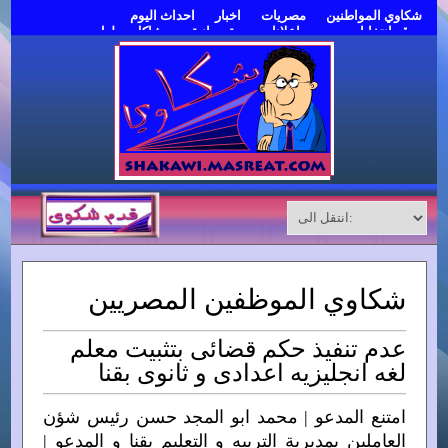
شكاوي المواطنين
مصريات
اخبار
احداث اليوم
موقع انتخابات مصر
اعلانات مبوبة مجانية
مشاكل وحلول
قدم شكوى
شكاوي الموظفين المصريين
عدم تنفيذ حكم قضائى بتثبيت معلم
لغه انجليزيه اعدادى و ثانوى بقنا
امتنع المدعو | محمد ابو المجد حسن رئيس شؤن
العاملين بمديرية التربيه و التعليم بقنا و المدعو |