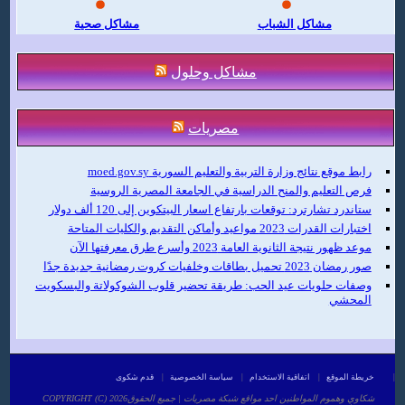
مشاكل الشباب
مشاكل صحية
مشاكل وحلول
مصريات
رابط موقع نتائج وزارة التربية والتعليم السورية moed.gov.sy
فرص التعليم والمنح الدراسية في الجامعة المصرية الروسية
ستاندرد تشارترد: توقعات بارتفاع اسعار البيتكوين إلى 120 ألف دولار
اختبارات القدرات 2023 مواعيد وأماكن التقديم والكليات المتاحة
موعد ظهور نتيجة الثانوية العامة 2023 وأسرع طرق معرفتها الآن
صور رمضان 2023 تحميل بطاقات وخلفيات كروت رمضانية جديدة جدًا
وصفات حلويات عيد الحب: طريقة تحضير قلوب الشوكولاتة والبسكويت
المحشي
|
خريطة الموقع
|
اتفاقية الاستخدام
|
سياسة الخصوصية
|
قدم شكوى
COPYRIGHT (C) 2026شكاوي وهموم المواطنين احد مواقع شبكة مصريات | جميع الحقوق