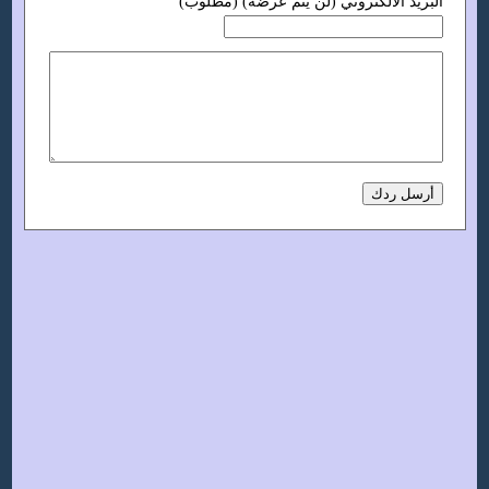
البريد الالكتروني (لن يتم عرضه) (مطلوب)