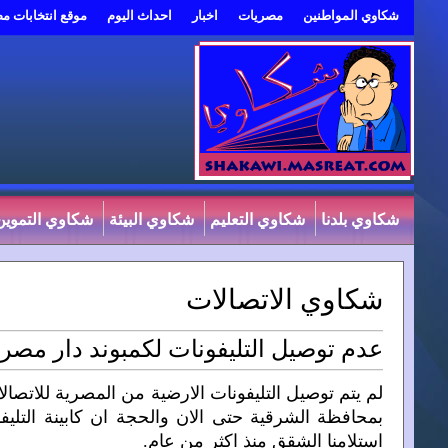
شكاوي المواطنين
مصريات
اخبار
احداث اليوم
موقع انتخابات م
شكاوي بلدنا
شكاوي التعليم
شكاوي البيئة
شكاوي التموين
شكاوي الاتصالات
عدم توصيل التليفونات لكمبوند دار مصر
لم يتم توصيل التليفونات الارضية من المصرية للاتص
بمحافظة الشرقية حتى الان والحجة ان كابينة التليفو
استلامنا الشقق منذ اكثر من عام.