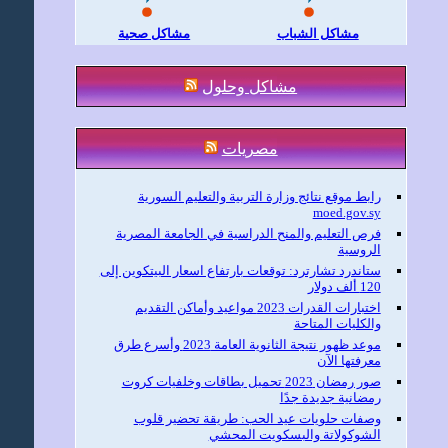
مشاكل الشباب
مشاكل صحية
مشاكل وحلول
مصريات
رابط موقع نتائج وزارة التربية والتعليم السورية
moed.gov.sy
فرص التعليم والمنح الدراسية في الجامعة المصرية
الروسية
ستاندرد تشارترد: توقعات بارتفاع اسعار البيتكوين إلى
120 ألف دولار
اختبارات القدرات 2023 مواعيد وأماكن التقديم
والكليات المتاحة
موعد ظهور نتيجة الثانوية العامة 2023 وأسرع طرق
معرفتها الآن
صور رمضان 2023 تحميل بطاقات وخلفيات كروت
رمضانية جديدة جدًا
وصفات حلويات عيد الحب: طريقة تحضير قلوب
الشوكولاتة والبسكويت المحشي