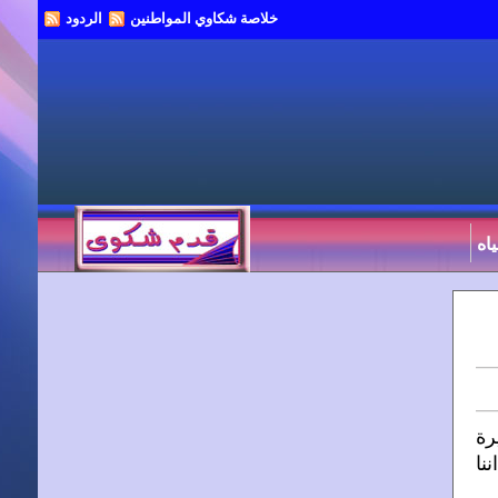
خلاصة شكاوي المواطنين
الردود
اه
رة
نا