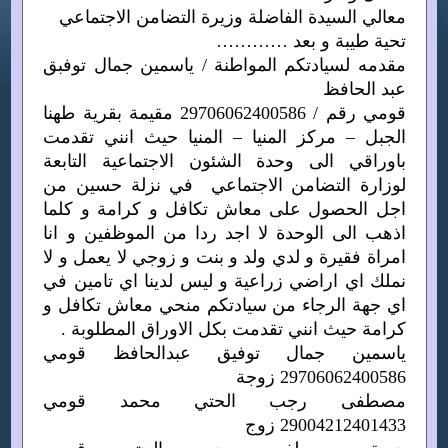
معالي السيدة الفاضلة وزيرة التضامن الاجتماعي
تحية طيبة و بعد …………
مقدمه لسيادتكم المواطنة / ياسمين جمال توفبق
عبد الحافظ
قومي رقم / 29706062400586 مقيمة بقرية طهنا
الجبل – مركز المنيا – المنيا حيث انني تقدمت
باوراقي الى وحدة الشئون الاجتماعية التابعة
لوزارة التضامن الاجتماعي في نزلة حسين من
اجل الحصول على معاش تكافل و كرامة و كلما
اذهب الى الوحدة لا اجد ردا من الموظفين و انا
امراة فقيرة و لدي ولد و بنت و زوجي لا يعمل و لا
نملك اي اراضي زراعية و ليس لدينا اي تامين في
اي جهة الرجاء من سيادتكم منحي معاش تكافل و
كرامة حيث انني تقدمت بكل الاوراق المطلوبة .
ياسمين جمال توفيق عبدالحافظ قومي
29706062400586 زوجة
مصطفى رجب الحتي محمد قومي
29004212401433 زوج