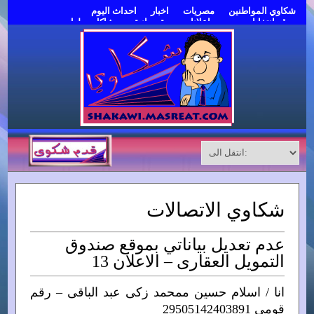
شكاوي المواطنين
مصريات
اخبار
احداث اليوم
موقع انتخابات مصر
اعلانات مبوبة مجانية
مشاكل وحلول
قدم شكوى
شكاوي الاتصالات
عدم تعديل بياناتي بموقع صندوق
التمويل العقارى – الاعلان 13
انا / اسلام حسين ممحمد زكى عبد الباقى – رقم
قومى 29505142403891