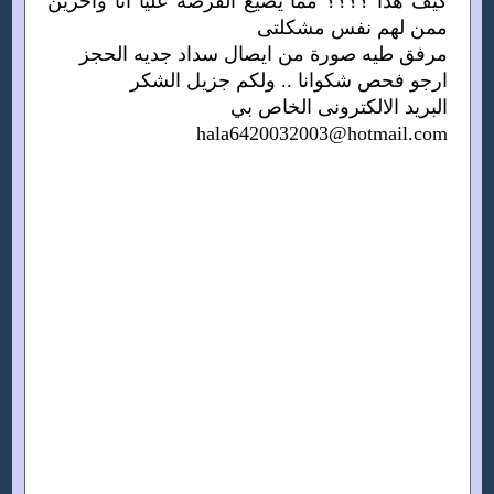
كيف هذا ؟؟؟؟ مما يضيع الفرصه عليا انا واخرين
ممن لهم نفس مشكلتى
مرفق طيه صورة من ايصال سداد جديه الحجز
ارجو فحص شكوانا .. ولكم جزيل الشكر
البريد الالكترونى الخاص بي
hala6420032003@hotmail.com