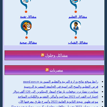
مشاكل التعليم
مشاكل تقنية
مشاكل الشباب
مشاكل صحية
مشاكل وحلول
مصريات
رابط موقع نتائج وزارة التربية والتعليم السورية moed.gov.sy
فرص التعليم والمنح الدراسية في الجامعة المصرية الروسية
ستاندرد تشارترد: توقعات بارتفاع اسعار البيتكوين إلى 120 ألف دولار
اختبارات القدرات 2023 مواعيد وأماكن التقديم والكليات المتاحة
موعد ظهور نتيجة الثانوية العامة 2023 وأسرع طرق معرفتها الآن
صور رمضان 2023 تحميل بطاقات وخلفيات كروت رمضانية جديدة جدًا