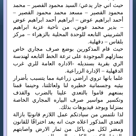
حيث اني جار يدعي/ السيد محمود القصير – محمد
محمود القصير – مسعد محمد محمود القصير –
أحمد ابراهيم عوض – ابراهيم أحمد ابراهيم عوض
– بدير محمد عوض، من ناحية عزبة ابراهيم
الشربيني التابعه للوحدة المحلية بالزهراء – مركز
بلقاس – دقهلية.
حيث قام المذكورين بوضع صرف مجاري خاص
بمنازلهم الموجودة على ترعة الخط التابعه لهندسة
الري بقرية بسنديله -الاداره العامة للري غرب
الدقهلية – الإدارة الزراعية.
علما بانها تروي اراضي زراعية مما يتسبب بأضرار
بيئيه وجسمانية خطيره لنا ولعائلتنا، وحينما قمنا
بمنعهم قاموا بالتعدي علينا بالضرب والقذف
وتكسير مواسير صرف البياره المجاري الخاصة
بمنزلنا ويوجد فيديوهات بذلك.
لذا نلتمس من سيادتكم عمل اللازم قانونيًا بازالة
التعدي المذكور اعلاه حيث انه يعد اختراقًا للقانون
ومضر لكل من ياكل من ثمار الارض واصابتهم