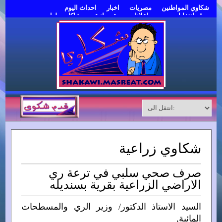
شكاوي المواطنين
مصريات
اخبار
احداث اليوم
موقع انتخابات مصر
اعلانات مبوبة مجانية
مشاكل وحلول
قدم شكوى
شكاوي زراعية
صرف صحي سلبي في ترعة ري
الاراضي الزراعية بقرية بسنديله
السيد الاستاذ الدكتور/ وزير الري والمسطحات
المائية,