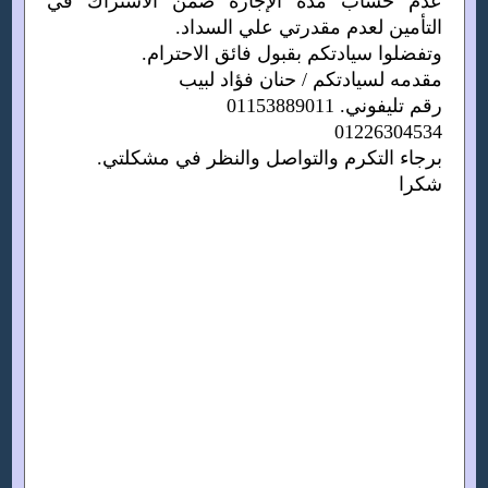
عدم حساب مدة الإجازة ضمن الاشتراك في
التأمين لعدم مقدرتي علي السداد.
وتفضلوا سيادتكم بقبول فائق الاحترام.
مقدمه لسيادتكم / حنان فؤاد لبيب
رقم تليفوني. 01153889011
01226304534
برجاء التكرم والتواصل والنظر في مشكلتي.
شكرا