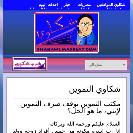
شكاوي المواطنين
مصريات
اخبار
احداث اليوم
موقع انتخابات مصر
اعلانات مبوبة مجانية
مشاكل وحلول
قدم شكوى
شكاوي التموين
مكتب التموين يوقف صرف التموين
لإبني، ما هو الحل؟
السلام عليكم ورحمة الله وبركاته
انا رب اسرة مكونة من خمس أفراد زوجة وولد