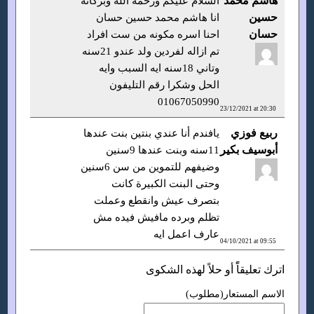
هاشم محمد
السلام عليكم ورحمه الله وبركاته
حسين
انا هاشم محمد حسين حسان
حسان
احنا اسره مكونه من ست افراد
تم ازاله لفردين ولد عندو 21سنه
وتاني 18سنه ايه السبب وايه
الحل وشكرا رقم التليفون
01067050990
23/12/2021 at 20:30
ربيع فوزي
يافندم أنا عندي بنتين بنت عندها
أبوسيف بكير
11سنه وبنت عندها 9سنين
وضيفهم للتموين من سن 6سنين
وحتى البنت الكبيرة كانت
بتصرف عيش وانقطع وعملت
تظلم وبرده مافيش فيده مش
عارف اعمل ايه
04/10/2021 at 09:55
اترك تعليقاًً أو حلاً لهذه الشكوى
الاسم المستعار(مطلوب)