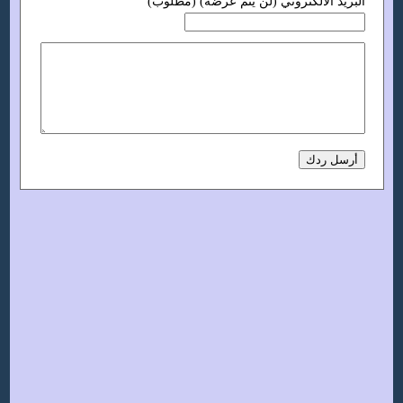
البريد الالكتروني (لن يتم عرضه) (مطلوب)