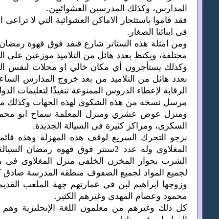
المدارس، وكذلك المدرسين العشوائيين.
فقد قاموا باستئجار الاماكن العشوائية التي لا تراعى
فى ابنائنا الصغار.
ومن امثلة هذه السناتر شارع قنفد فوق قهوة رمضان
مختلفة، ويكتظ بعدد هائل من التلاميذ موزعين على الد
وكذلك يستأجرون أي مكان خالي او محلات لنفس الغر
بعدد هائل من التلاميذ من بعد خروج المدارس الساعة 
الرقابة لإعطاء الدروس الممنوعة تنفيذًا لتعليمات الدو
مرسل نسخه من هذه الشكوى لهذه الجهات وكذلك م
ومنزل عوض عشري ومنزل المعلمة سماح ابو محمو
السكرى، ومراكز كثيرة فى السيالة الجديدة.
نرجو التحرك السريع لوقف هذه المهزلة وهذه قائمة 
المغلاوى وله عدد 2سنتر فوق قهوه رم
الشرب بجوار المخزن الخلفى منزل المغلاوى فى من
لجميع المواد لجميع الصفوف منطقه المدرسة صادق كر
وزوجها ابراهيم لبن في عمارتهم جهة الملعب القديم
محمود وعصام المهدى وغيرهم الكثير.
كل ذلك وغيرهم من معلمون اللغة الإنجليزية وهم ك