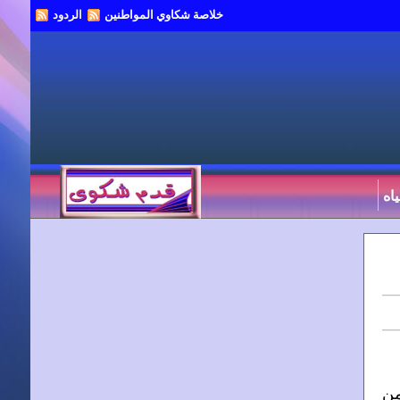
خلاصة شكاوي المواطنين
الردود
اه
من