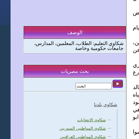
رض
ام
الوصف
ن،
شكاوي التعليم: الطلاب، المعلمين، المدارس،
جامعات حكومية وخاصة
عن
ري
بحث مصريات
رع
لد
اه
ود
شكاوي بلدنا
هي
بو
شكاوي الانتخابات
شكاوي المواطنين السوريين
وا
شكاوي المواطنين العراقيين