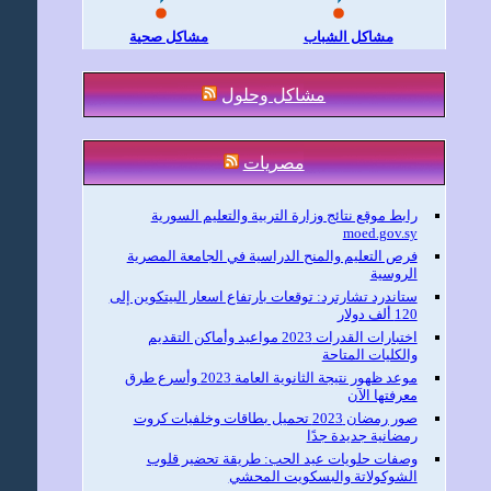
مشاكل الشباب
مشاكل صحية
مشاكل وحلول
مصريات
رابط موقع نتائج وزارة التربية والتعليم السورية
moed.gov.sy
فرص التعليم والمنح الدراسية في الجامعة المصرية
الروسية
ستاندرد تشارترد: توقعات بارتفاع اسعار البيتكوين إلى
120 ألف دولار
اختبارات القدرات 2023 مواعيد وأماكن التقديم
والكليات المتاحة
موعد ظهور نتيجة الثانوية العامة 2023 وأسرع طرق
معرفتها الآن
صور رمضان 2023 تحميل بطاقات وخلفيات كروت
رمضانية جديدة جدًا
وصفات حلويات عيد الحب: طريقة تحضير قلوب
الشوكولاتة والبسكويت المحشي