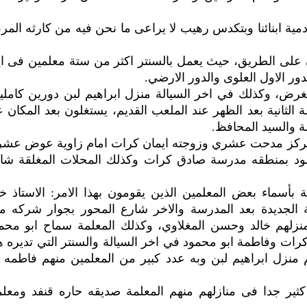
 ادمية ابنائنا وبتكدس رهيب لا يراعى ما نحن فيه من كارثه الم
 على الطريق، حيث يعمل بالسنتر اكثر من ستة معلمين فى اي
ور الاول العلوى والدور الارضي.
ض، وكذلك في اخر السيالة منزل ابراهيم لبن دورين كاملي
الثانية بعد الظهر عند الملعب القديم، يستغلون بعد المكان 
لة والسيد المحافظ.
ركز مدحت عشري وزوجته ايمان كرات امام زاوية عوض عش
د بمنطقه مدرسة صادق كرات وكذلك المحلات المغلقة شا
بأسماء بعض المعلمين الذين يقومون بهذا الامر: الاستاذ خا
ضان السيالة الجديدة بعد المدرسة والاخر شارع المحور بجوار شركه مي
زلهم خالد وحسن المغلاوي، وكذلك المعلمة سماح ابو محم
ات وفاطمة ابو محمود في اخر السيالة والسنتر التي تديره 
 منزل ابراهيم لبن وبه عدد كبير من المعلمين منهم فاطمه ا
ثير جدا فى منازلهم منهم المعلمة صديقه حاره قنفد ومعلم