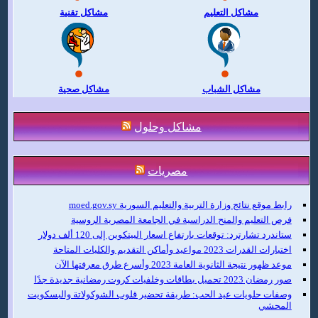
مشاكل التعليم
مشاكل تقنية
مشاكل الشباب
مشاكل صحية
مشاكل وحلول
مصريات
رابط موقع نتائج وزارة التربية والتعليم السورية moed.gov.sy
فرص التعليم والمنح الدراسية في الجامعة المصرية الروسية
ستاندرد تشارترد: توقعات بارتفاع اسعار البيتكوين إلى 120 ألف دولار
اختبارات القدرات 2023 مواعيد وأماكن التقديم والكليات المتاحة
موعد ظهور نتيجة الثانوية العامة 2023 وأسرع طرق معرفتها الآن
صور رمضان 2023 تحميل بطاقات وخلفيات كروت رمضانية جديدة جدًا
وصفات حلويات عيد الحب: طريقة تحضير قلوب الشوكولاتة والبسكويت
المحشي