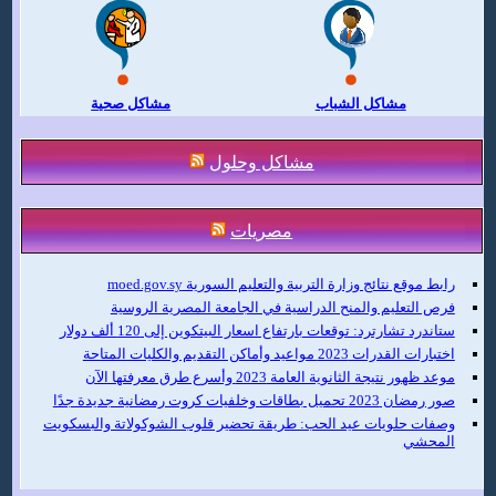
مشاكل الشباب
مشاكل صحية
مشاكل وحلول
مصريات
رابط موقع نتائج وزارة التربية والتعليم السورية moed.gov.sy
فرص التعليم والمنح الدراسية في الجامعة المصرية الروسية
ستاندرد تشارترد: توقعات بارتفاع اسعار البيتكوين إلى 120 ألف دولار
اختبارات القدرات 2023 مواعيد وأماكن التقديم والكليات المتاحة
موعد ظهور نتيجة الثانوية العامة 2023 وأسرع طرق معرفتها الآن
صور رمضان 2023 تحميل بطاقات وخلفيات كروت رمضانية جديدة جدًا
وصفات حلويات عيد الحب: طريقة تحضير قلوب الشوكولاتة والبسكويت
المحشي