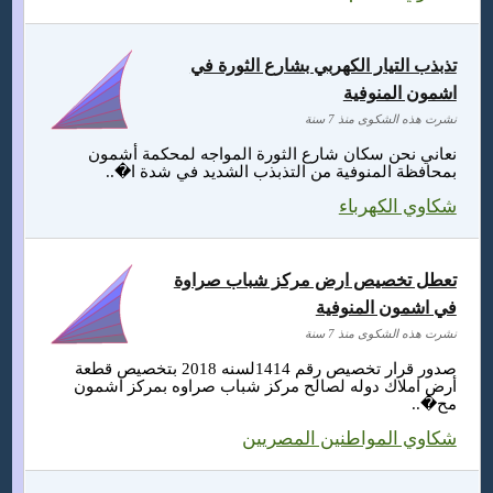
تذبذب التيار الكهربي بشارع الثورة في
اشمون المنوفية
نشرت هذه الشكوى منذ 7 سنة
نعاني نحن سكان شارع الثورة المواجه لمحكمة أشمون
بمحافظة المنوفية من التذبذب الشديد في شدة ا�..
شكاوي الكهرباء
تعطل تخصيص ارض مركز شباب صراوة
في اشمون المنوفية
نشرت هذه الشكوى منذ 7 سنة
صدور قرار تخصيص رقم 1414لسنه 2018 بتخصيص قطعة
أرض املاك دوله لصالح مركز شباب صراوه بمركز اشمون
مح�..
شكاوي المواطنين المصريين