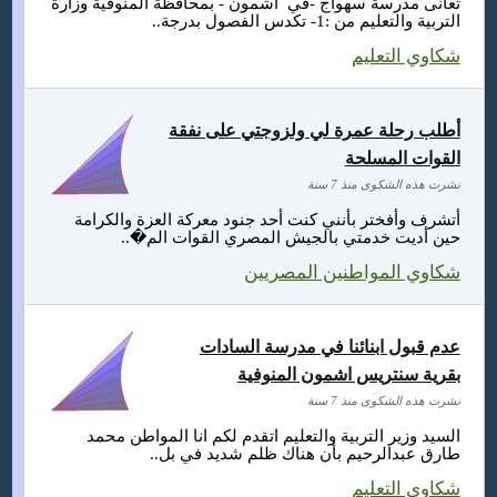
تعانى مدرسة سهواج -في اشمون - بمحافظة المنوفية وزارة
التربية والتعليم من :1- تكدس الفصول بدرجة..
شكاوي التعليم
أطلب رحلة عمرة لي ولزوجتي على نفقة
القوات المسلحة
نشرت هذه الشكوى منذ 7 سنة
أتشرف وأفختر بأنني كنت أحد جنود معركة العزة والكرامة
حين أديت خدمتي بالجيش المصري القوات الم�..
شكاوي المواطنين المصريين
عدم قبول ابنائنا في مدرسة السادات
بقرية سنتريس اشمون المنوفية
نشرت هذه الشكوى منذ 7 سنة
السيد وزير التربية والتعليم اتقدم لكم انا المواطن محمد
طارق عبدالرحيم بأن هناك ظلم شديد في بل..
شكاوي التعليم