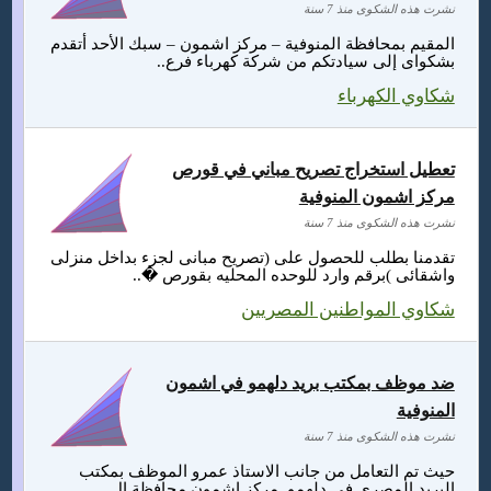
نشرت هذه الشكوى منذ 7 سنة
المقيم بمحافظة المنوفية – مركز اشمون – سبك الأحد أتقدم
بشكواى إلى سيادتكم من شركة كهرباء فرع..
شكاوي الكهرباء
تعطيل استخراج تصريح مباني في قورص
مركز اشمون المنوفية
نشرت هذه الشكوى منذ 7 سنة
تقدمنا بطلب للحصول على (تصريح مبانى لجزء بداخل منزلى
واشقائى )برقم وارد للوحده المحليه بقورص �..
شكاوي المواطنين المصريين
ضد موظف بمكتب بريد دلهمو في اشمون
المنوفية
نشرت هذه الشكوى منذ 7 سنة
حيث تم التعامل من جانب الاستاذ عمرو الموظف بمكتب
البريد المصري في دلهمو مركز اشمون محافظة ال..