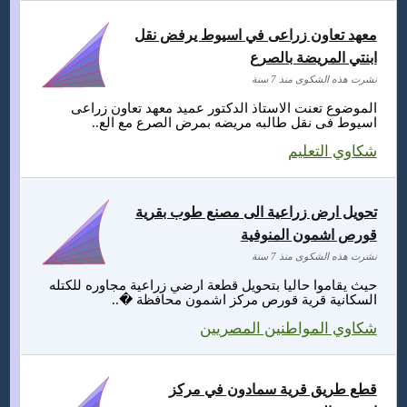
معهد تعاون زراعى في اسيوط يرفض نقل
ابنتي المريضة بالصرع
نشرت هذه الشكوى منذ 7 سنة
الموضوع تعنت الاستاذ الدكتور عميد معهد تعاون زراعى
اسيوط فى نقل طالبه مريضه بمرض الصرع مع الع..
شكاوي التعليم
تحويل ارض زراعية الى مصنع طوب بقرية
قورص اشمون المنوفية
نشرت هذه الشكوى منذ 7 سنة
حيث يقاموا حاليا بتحويل قطعة ارضي زراعية مجاوره للكتله
السكانية قرية قورص مركز اشمون محافظة �..
شكاوي المواطنين المصريين
قطع طريق قرية سمادون في مركز