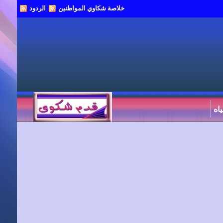
خلاصة شكاوي المواطنين
الردود
اه