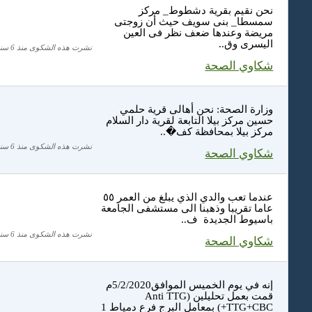
نحن نقيم بقرية دشطوط_ مركز
سمسطا_ بنى سويف حيث أن زوجتى
مريضة وعندها ضعف نظر فى العين
اليسرى وق..
نشرت هذه الشكوى منذ 6 سنة
شكاوي الصحة
وزارة الصحة: نحن أهالى قرية حلمي
حسين مركز بيلا التابعة لقرية دار السلام
مركز بيلا بمحافظة كف�..
نشرت هذه الشكوى منذ 6 سنة
شكاوي الصحة
عندما تعب والدي الذي يبلغ من العمر ٥٥
عاما تقريبا وذهبنا الى مستشفى الجامعة
باسيوط الجديدة ف..
نشرت هذه الشكوى منذ 6 سنة
شكاوي الصحة
إنه في يوم الخميس الموافق5/2/2020م
قمت بعمل تحليلين (Anti TTG
+TTG+CBC) بمعامل البرج فرع دمياط 1