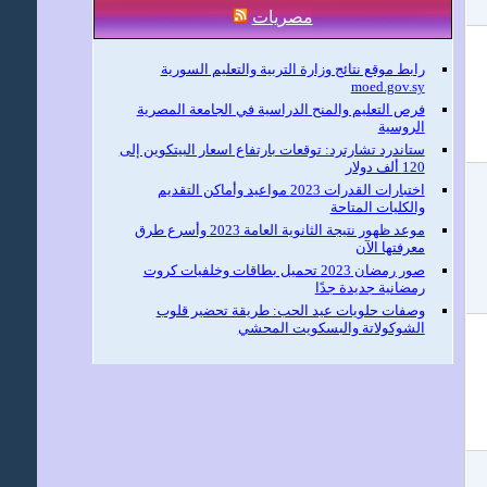
مصريات
رابط موقع نتائج وزارة التربية والتعليم السورية
moed.gov.sy
فرص التعليم والمنح الدراسية في الجامعة المصرية
الروسية
ستاندرد تشارترد: توقعات بارتفاع اسعار البيتكوين إلى
120 ألف دولار
اختبارات القدرات 2023 مواعيد وأماكن التقديم
والكليات المتاحة
موعد ظهور نتيجة الثانوية العامة 2023 وأسرع طرق
معرفتها الآن
صور رمضان 2023 تحميل بطاقات وخلفيات كروت
رمضانية جديدة جدًا
وصفات حلويات عيد الحب: طريقة تحضير قلوب
الشوكولاتة والبسكويت المحشي