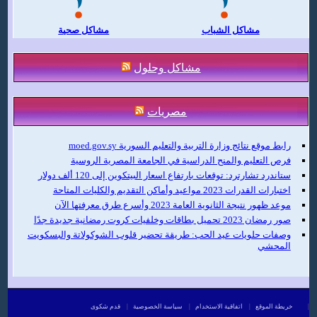
مشاكل الشباب
مشاكل صحية
مشاكل وحلول
مصريات
رابط موقع نتائج وزارة التربية والتعليم السورية moed.gov.sy
فرص التعليم والمنح الدراسية في الجامعة المصرية الروسية
ستاندرد تشارترد: توقعات بارتفاع اسعار البيتكوين إلى 120 ألف دولار
اختبارات القدرات 2023 مواعيد وأماكن التقديم والكليات المتاحة
موعد ظهور نتيجة الثانوية العامة 2023 وأسرع طرق معرفتها الآن
صور رمضان 2023 تحميل بطاقات وخلفيات كروت رمضانية جديدة جدًا
وصفات حلويات عيد الحب: طريقة تحضير قلوب الشوكولاتة والبسكويت
المحشي
|
خريطة الموقع
|
اتفاقية الاستخدام
|
سياسة الخصوصية
|
قدم شكوى