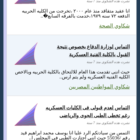
نشرت هذه الشكوى منذ 7 سنة
انا عقيد متقاقد منذ عام ٢٠٠٠ ،تخرجت من الكليه الحربيه
الدفعه ٧٢ سنه ١٩٧٩،خدمت بالفرقه السابع�..
شكاوي الصحة
التماس لوزارة الدفاع بخصوص نتيجة
القبول بالكلية الفنية العسكرية
نشرت هذه الشكوى منذ 7 سنة
حيث اننى تقدمت هذا العام للالتحاق بالكلية الحربيه وبالاخص
الكليه الفنيه العسكريه ولم يتم ارس..
شكاوي المواطنين المصريين
التماس لعدم قبولى فى الكليات العسكريه
رغم تخطى الطبى الجوى والرياضى
نشرت هذه الشكوى منذ 7 سنة
التمس من سيادتكم الرد عليا انا يوسف محمد ابراهيم قيد
رقم /55036 حيث اننى اجتازت الطبى فى المجلس ا..