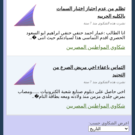
تظلم من عدم اجتياز اختبار السمات
بالكليه الحربيه
نشرت هذه الشكوى منذ 7 سنة
انا الطالب :عمار احمد حنفي حنفي ابراهيم ابو السعود
الحصري اقدم التماسى هذا لسيادتكم حيث اننى �..
شكاوي المواطنين المصريين
التماس باعفاء اخي مريض الصرع من
التجنيد
نشرت هذه الشكوى منذ 7 سنة
اخى حاصل على دبلوم صنايع شعبة الكترونيات ......ومصاب
بمرض جلدى مزمن منذ ولادته ومعه بطاقة التام�..
شكاوي المواطنين المصريين
اعرض الشكاوي حسب: