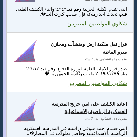
ابنى تقدم الكلية الحربية رقم قيد٦٤٢٤٢وأثناء الكشف الطبى
قلب تحدث احد زملائه فإن سحب كارت الت�..
شكاوي المواطنين المصريين
قرار نقل ملكية ارض ومنشآت ومخازن
مترو الماظة
نشرت هذه الشكوى منذ 7 سنة
صدر قرار الامانة العامة لوزارة الدفاع برقم قيد ١٢١/١٤
بتاريخ٢٧/ ٢٠١٩/٨ بكتاب رئاسة الجمهوريه �..
شكاوي المواطنين المصريين
اعادة الكشف على ابني خريج المدرسة
العسكرية الرياضية بالاسماعيلية
نشرت هذه الشكوى منذ 7 سنة
ابني حسام احمد شوقي دراسته في المدرسه العسكريه
الرياضيه بالاسماعيليه وحاصل بطولات في المصار�..